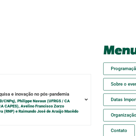
Men
Programaç
Sobre o eve
squisa e inovação no pós-pandemia
Datas Impor
D/CNPq), Philippe Navaux (UFRGS / CA
 CA CAPES), Avelino Francisco Zorzo
va (RNP) e Raimundo José de Araújo Macêdo
Organizaçã
Contato