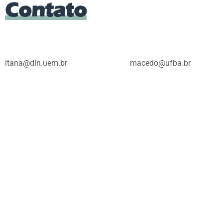
Contato
itana@din.uem.br
macedo@ufba.br